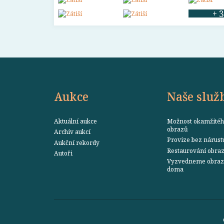
+ 3
Aukce
Naše služ
Aktuální aukce
Možnost okamžitéh
obrazů
Archiv aukcí
Provize bez nárust
Aukční rekordy
Restaurování obra
Autoři
Vyzvedneme obraz 
doma