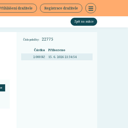
Přihlášení dražitele
Registrace dražitele
Zpět na aukce
22775
Číslo položky:
Částka
Přihozeno
2 000 Kč
15. 6. 2026 21:34:54
no