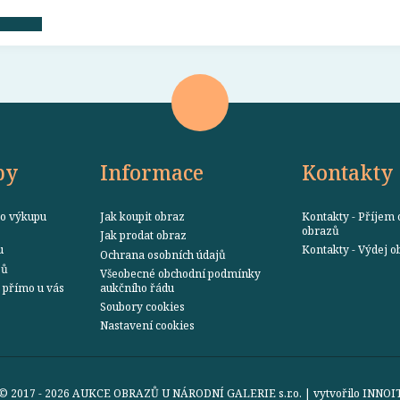
by
Informace
Kontakty
o výkupu
Jak koupit obraz
Kontakty - Příjem 
obrazů
Jak prodat obraz
u
Kontakty - Výdej 
Ochrana osobních údajů
zů
Všeobecné obchodní podmínky
přímo u vás
aukčního řádu
Soubory cookies
Nastavení cookies
© 2017 - 2026 AUKCE OBRAZŮ U NÁRODNÍ GALERIE s.r.o. | vytvořilo
INNOI