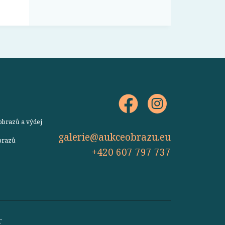
obrazů a výdej
galerie@aukceobrazu.eu
obrazů
+420 607 797 737
T