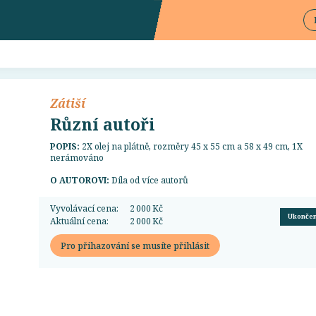
Zátiší
Různí autoři
POPIS:
2X olej na plátně, rozměry 45 x 55 cm a 58 x 49 cm, 1X
nerámováno
O AUTOROVI:
Díla od více autorů
Vyvolávací cena:
2 000 Kč
Ukonče
Aktuální cena:
2 000 Kč
Pro přihazování se musíte přihlásit