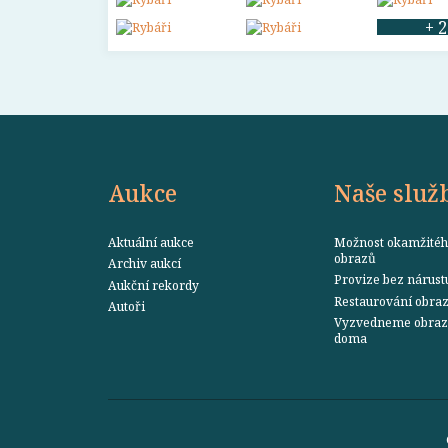
+ 2
Aukce
Naše služ
Aktuální aukce
Možnost okamžitéh
obrazů
Archiv aukcí
Provize bez nárust
Aukční rekordy
Restaurování obra
Autoři
Vyzvedneme obraz 
doma