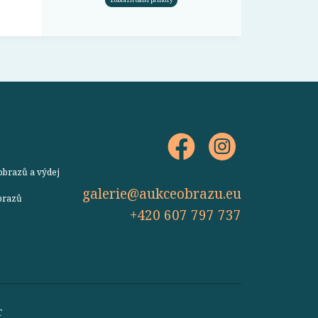
obrazů a výdej
galerie@aukceobrazu.eu
obrazů
+420 607 797 737
T