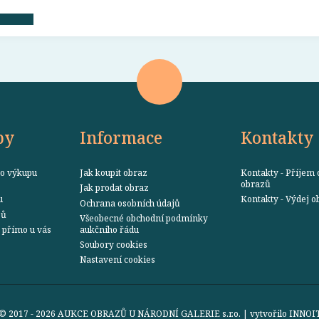
by
Informace
Kontakty
o výkupu
Jak koupit obraz
Kontakty - Příjem 
obrazů
Jak prodat obraz
u
Kontakty - Výdej 
Ochrana osobních údajů
zů
Všeobecné obchodní podmínky
přímo u vás
aukčního řádu
Soubory cookies
Nastavení cookies
© 2017 - 2026 AUKCE OBRAZŮ U NÁRODNÍ GALERIE s.r.o. | vytvořilo
INNOI