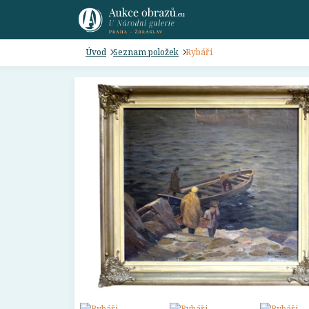
Úvod
Seznam položek
Rybáři