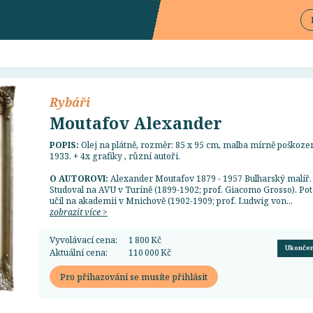
Rybáři
Moutafov Alexander
POPIS:
Olej na plátně, rozměr: 85 x 95 cm, malba mírně poškoze
1933. + 4x grafiky , různí autoři.
O AUTOROVI:
Alexander Moutafov 1879 - 1957 Bulharský malíř.
Studoval na AVU v Turíně (1899-1902; prof. Giacomo Grosso). Pot
učil na akademii v Mnichově (1902-1909; prof. Ludwig von...
zobrazit více >
Vyvolávací cena:
1 800 Kč
Ukonče
Aktuální cena:
110 000 Kč
Pro přihazování se musíte přihlásit