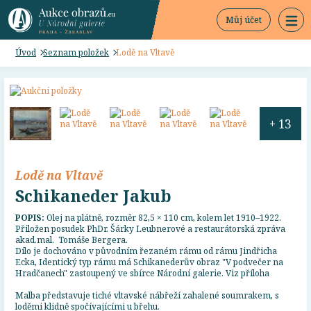
Můj účet
Úvod
Seznam položek
Lodě na Vltavě
+ 13
Lodě na Vltavě
Schikaneder Jakub
POPIS:
Olej na plátně, rozměr 82,5 × 110 cm, kolem let 1910–1922.
Přiložen posudek PhDr. Šárky Leubnerové a restaurátorská zpráva
akad.mal. Tomáše Bergera.
Dílo je dochováno v původním řezaném rámu od rámu Jindřicha
Ecka, Identický typ rámu má Schikanederův obraz "V podvečer na
Hradčanech" zastoupený ve sbírce Národní galerie. Viz příloha
Malba představuje tiché vltavské nábřeží zahalené soumrakem, s
loděmi klidně spočívajícími u břehu.