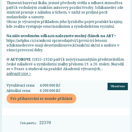
Tlumená barevná škála, jemné přechody světla a mlhavá atmosféra
patří k vrcholným znakům autorovy pozdní tvorby. Schikaneder zde
mistrně pracuje s náladou a tichem, v nichž se prolíná pocit
melancholie a samoty.
Obraz je výrazným příkladem jeho lyrického pojetí pražské krajiny,
kde realita vystupuje emocionálnímu a symbolickému vyznění.
Na níže uvedeném odkazu naleznete možný článek na
ART+
https://artplus.cz/cs/aukcni-zpravodajstvi/1/prvni-tri-letosni-
schikanederove-maji-desetimilionove,kčníakční akční a ambice v
rámci provozní doby.
O AUTOROVI:
(1855–1924) patří k nejvýznamnějším představitelům
české náladové a symbolistní malby přelomu 19. a 20. století. Narodil
se v Praze a studoval na pražské Akademii výtvarných...
zobrazit více >
Vyvolávací cena:
4 000 000 Kč
Ukončeno
Aktuální cena:
6 200 000 Kč
Pro přihazování se musíte přihlásit
22570
Číslo položky: