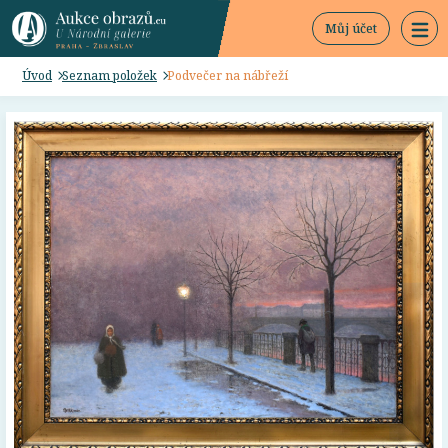
Můj účet
Úvod
Seznam položek
Podvečer na nábřeží