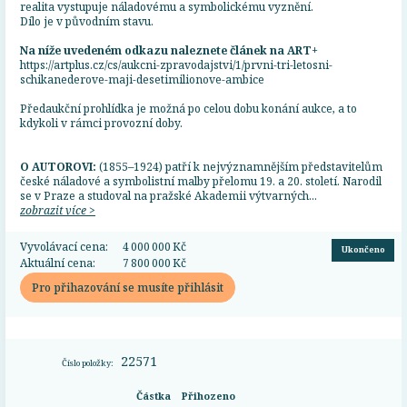
realita vystupuje náladovému a symbolickému vyznění.
Dílo je v původním stavu.
Na níže uvedeném odkazu naleznete článek na
ART+
https://artplus.cz/cs/aukcni-zpravodajstvi/1/prvni-tri-letosni-
schikanederove-maji-desetimilionove-ambice
Předaukční prohlídka je možná po celou dobu konání aukce, a to
kdykoli v rámci provozní doby.
O AUTOROVI:
(1855–1924) patří k nejvýznamnějším představitelům
české náladové a symbolistní malby přelomu 19. a 20. století. Narodil
se v Praze a studoval na pražské Akademii výtvarných...
zobrazit více >
Vyvolávací cena:
4 000 000 Kč
Ukončeno
Aktuální cena:
7 800 000 Kč
Pro přihazování se musíte přihlásit
22571
Číslo položky:
Částka
Přihozeno