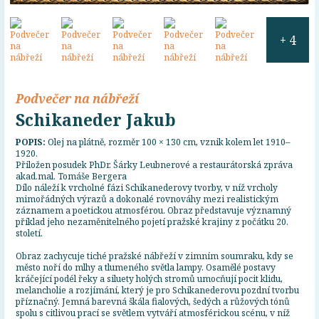
+ 4
Podvečer na nábřeží
Schikaneder Jakub
POPIS:
Olej na plátně, rozměr 100 × 130 cm, vznik kolem let 1910–
1920.
Přiložen posudek PhDr. Šárky Leubnerové a restaurátorská zpráva
akad.mal. Tomáše Bergera
Dílo náleží k vrcholné fázi Schikanederovy tvorby, v níž vrcholy
mimořádných výrazů a dokonalé rovnováhy mezi realistickým
záznamem a poetickou atmosférou. Obraz představuje významný
příklad jeho nezaměnitelného pojetí pražské krajiny z počátku 20.
století.
Obraz zachycuje tiché pražské nábřeží v zimním soumraku, kdy se
město noří do mlhy a tlumeného světla lampy. Osamělé postavy
kráčející podél řeky a siluety holých stromů umocňují pocit klidu,
melancholie a rozjímání, který je pro Schikanederovu pozdní tvorbu
příznačný. Jemná barevná škála fialových, šedých a růžových tónů
spolu s citlivou prací se světlem vytváří atmosférickou scénu, v níž