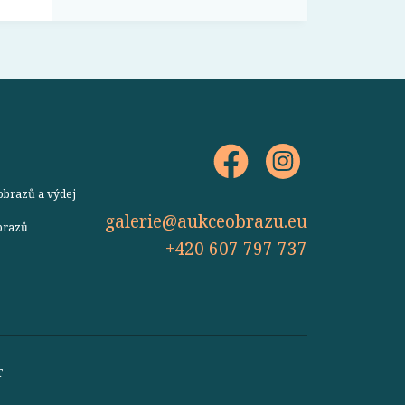
obrazů a výdej
galerie@aukceobrazu.eu
obrazů
+420 607 797 737
T