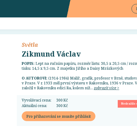
Světla
Zikmund Václav
POPIS:
Lept na ručním papíru, rozměr listu: 30,5 x 20,5 cm / roz
tisku: 14,5 x 9,5 cm. Z majetku Jiřího a Daisy Mrázkových
O AUTOROVI:
(1914-1984) Malíř, grafik, profesor v Brně, studov
v Praze. V r. 1933 měl první výstavu v Rakovníku, 1936 v Praze. V
založil v Rakovníku edici Ra, kolem níž...
zobrazit více >
Vyvolávací cena:
300 Kč
Nedražilo 
Aktuální cena:
300 Kč
Pro přihazování se musíte přihlásit