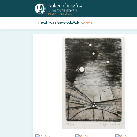
Úvod
Seznam položek
Světla