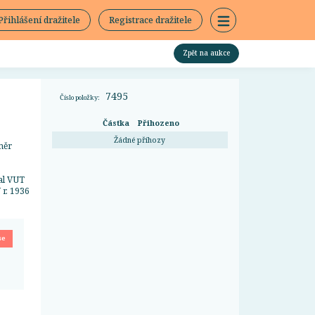
Přihlášení dražitele
Registrace dražitele
Zpět na aukce
7495
Číslo položky:
Částka
Přihozeno
Žádné příhozy
měr
al VUT
 r. 1936
se