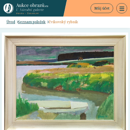
Můj účet
Úvod
Seznam položek
Zvíkovský rybník