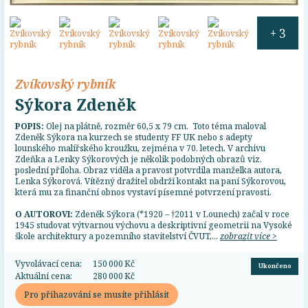
+ 3
Zvíkovský rybník
Sýkora Zdeněk
POPIS:
Olej na plátně, rozměr 60,5 x 79 cm. Toto téma maloval
Zdeněk Sýkora na kurzech se studenty FF UK nebo s adepty
lounského malířského kroužku, zejména v 70. letech. V archivu
Zdeňka a Lenky Sýkorových je několik podobných obrazů viz.
poslední příloha. Obraz viděla a pravost potvrdila manželka autora,
Lenka Sýkorová. Vítězný dražitel obdrží kontakt na paní Sýkorovou,
která mu za finanční obnos vystaví písemné potvrzení pravosti.
O AUTOROVI:
Zdeněk Sýkora (*1920 – †2011 v Lounech) začal v roce
1945 studovat výtvarnou výchovu a deskriptivní geometrii na Vysoké
škole architektury a pozemního stavitelství ČVUT,...
zobrazit více >
Vyvolávací cena:
150 000 Kč
Ukončeno
Aktuální cena:
280 000 Kč
Pro přihazování se musíte přihlásit