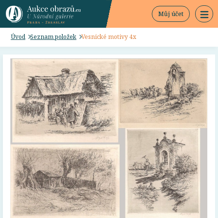
Můj účet
Úvod
Seznam položek
Vesnické motivy 4x