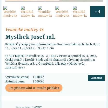
+ 4
Vesnické motivy 4x
Myslbek Josef ml.
POPIS:
Čtyři lepty na ručním papíru. Rozměry tiskových ploch: 8,5 x
11 , 7,5 x 11 , 8,5 x 12 . 13,5 x 11 cm
O AUTOROVI:
Narodil se 22. 3. 1884 v Praze a zemřel 15. 4. 1963.
Český malíř a kreslíř. Studoval na akademii výtvarných umění u
Vojtěcha Hynaise a R. z Ottenfeldů, dále pak v Mnichově...
zobrazit více >
Vyvolávací cena:
1 000 Kč
Ukončeno
Aktuální cena:
1 000 Kč
Pro přihazování se musíte přihlásit
14267
Číslo položky: