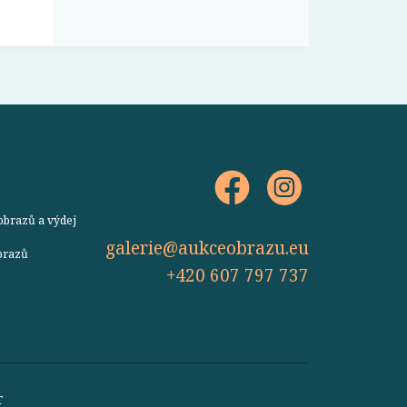
obrazů a výdej
galerie@aukceobrazu.eu
obrazů
+420 607 797 737
T