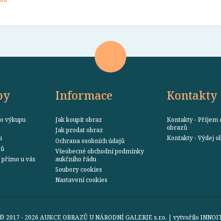
by
Informace
Kontakty
o výkupu
Jak koupit obraz
Kontakty - Příjem 
obrazů
Jak prodat obraz
u
Kontakty - Výdej 
Ochrana osobních údajů
zů
Všeobecné obchodní podmínky
přímo u vás
aukčního řádu
Soubory cookies
Nastavení cookies
© 2017 - 2026 AUKCE OBRAZŮ U NÁRODNÍ GALERIE s.r.o. | vytvořilo
INNOI