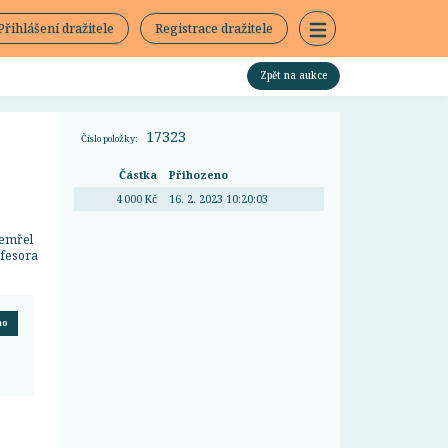
Přihlášení dražitele
Registrace dražitele
Zpět na aukce
17323
Číslo položky:
Částka
Přihozeno
4 000 Kč
16. 2. 2023 10:20:03
zemřel
ofesora
no