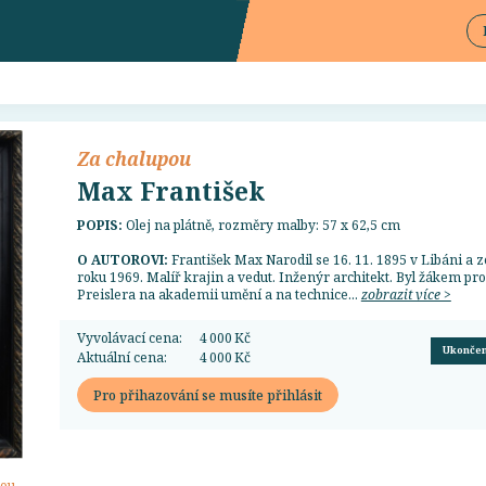
Za chalupou
Max František
POPIS:
Olej na plátně, rozměry malby: 57 x 62,5 cm
O AUTOROVI:
František Max Narodil se 16. 11. 1895 v Libáni a 
roku 1969. Malíř krajin a vedut. Inženýr architekt. Byl žákem pr
Preislera na akademii umění a na technice...
zobrazit více >
Vyvolávací cena:
4 000 Kč
Ukonče
Aktuální cena:
4 000 Kč
Pro přihazování se musíte přihlásit