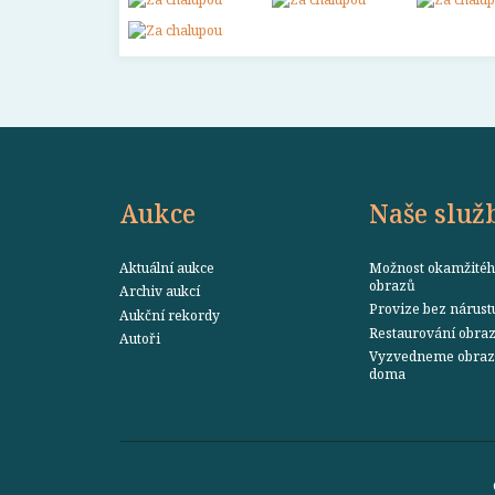
Aukce
Naše služ
Aktuální aukce
Možnost okamžitéh
obrazů
Archiv aukcí
Provize bez nárust
Aukční rekordy
Restaurování obra
Autoři
Vyzvedneme obraz 
doma