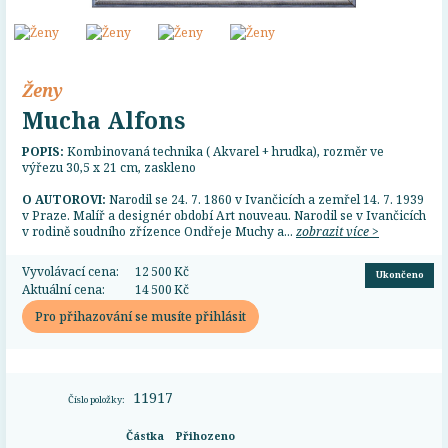
Ženy
Mucha Alfons
POPIS:
Kombinovaná technika ( Akvarel + hrudka), rozměr ve
výřezu 30,5 x 21 cm, zaskleno
O AUTOROVI:
Narodil se 24. 7. 1860 v Ivančicích a zemřel 14. 7. 1939
v Praze. Malíř a designér období Art nouveau. Narodil se v Ivančicích
v rodině soudního zřízence Ondřeje Muchy a...
zobrazit více >
Vyvolávací cena:
12 500 Kč
Ukončeno
Aktuální cena:
14 500 Kč
Pro přihazování se musíte přihlásit
11917
Číslo položky:
Částka
Přihozeno