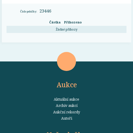
23446
Číslo položky:
Částka
Přihozeno
Žádné příhozy
Aukce
Aktuální aukce
Archiv aukcí
Aukční rekordy
Autoři