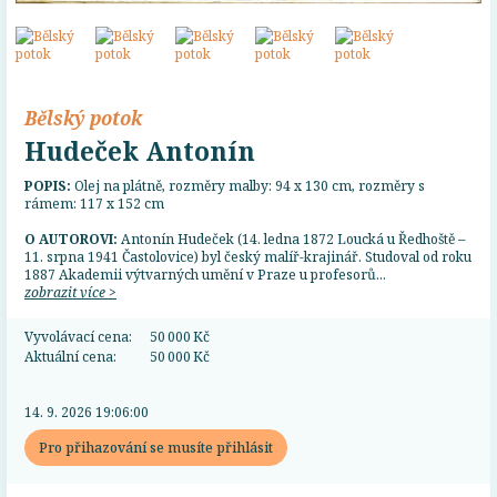
Bělský potok
Hudeček Antonín
POPIS:
Olej na plátně, rozměry malby: 94 x 130 cm, rozměry s
rámem: 117 x 152 cm
O AUTOROVI:
Antonín Hudeček (14. ledna 1872 Loucká u Ředhoště –
11. srpna 1941 Častolovice) byl český malíř-krajinář. Studoval od roku
1887 Akademii výtvarných umění v Praze u profesorů...
zobrazit více >
Vyvolávací cena:
50 000 Kč
Aktuální cena:
50 000 Kč
14. 9. 2026 19:06:00
Pro přihazování se musíte přihlásit