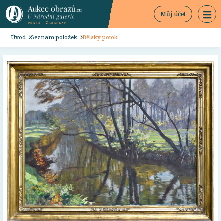
Můj účet
Úvod
Seznam položek
Bělský potok